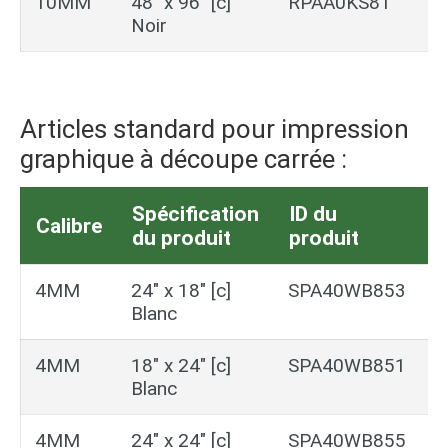
10MM
48″ x 96″ [c]
RPAA0KS81
Noir
Articles standard pour impression
graphique à découpe carrée :
Spécification
ID du
U
Calibre
du produit
produit
p
4MM
24″ x 18″ [c]
SPA40WB853
1
Blanc
p
4MM
18″ x 24″ [c]
SPA40WB851
1
Blanc
p
4MM
24″ x 24″ [c]
SPA40WB855
1