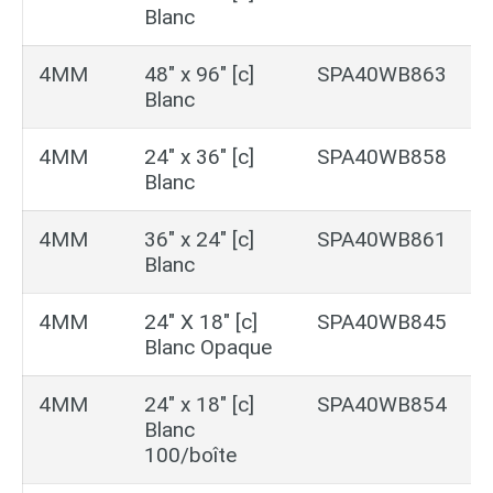
Blanc
p
4MM
48″ x 96″ [c]
SPA40WB863
2
Blanc
p
4MM
24″ x 36″ [c]
SPA40WB858
5
Blanc
p
4MM
36″ x 24″ [c]
SPA40WB861
5
Blanc
p
4MM
24″ X 18″ [c]
SPA40WB845
1
Blanc Opaque
p
4MM
24″ x 18″ [c]
SPA40WB854
2
Blanc
b
100/boîte