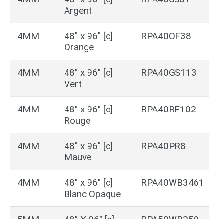
Argent
4MM
48″ x 96″ [c]
RPA40OF38
Orange
4MM
48″ x 96″ [c]
RPA40GS113
Vert
4MM
48″ x 96″ [c]
RPA40RF102
Rouge
4MM
48″ x 96″ [c]
RPA40PR8
Mauve
4MM
48″ x 96″ [c]
RPA40WB3461
Blanc Opaque