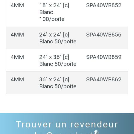
4MM
18″ x 24″ [c]
SPA40WB852
2
Blanc
b
100/boîte
4MM
24″ x 24″ [c]
SPA40WB856
2
Blanc 50/boîte
b
4MM
24″ x 36″ [c]
SPA40WB859
2
Blanc 50/boîte
b
4MM
36″ x 24″ [c]
SPA40WB862
2
Blanc 50/boîte
b
Trouver un revendeur
®