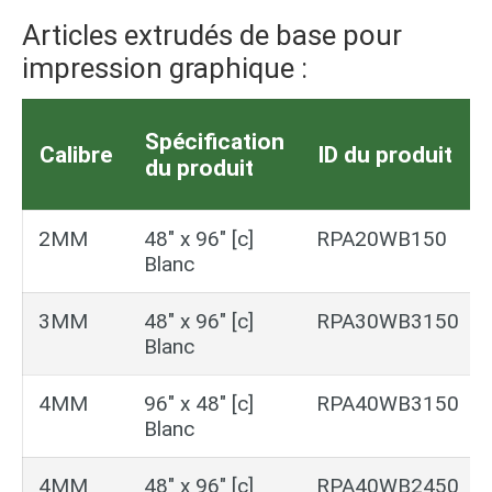
Articles extrudés de base pour
impression graphique :
Spécification
Calibre
ID du produit
du produit
2MM
48″ x 96″ [c]
RPA20WB150
Blanc
3MM
48″ x 96″ [c]
RPA30WB3150
Blanc
4MM
96″ x 48″ [c]
RPA40WB3150
Blanc
4MM
48″ x 96″ [c]
RPA40WB2450